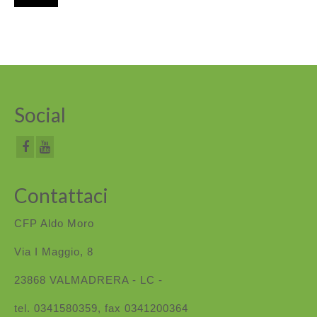
Social
Contattaci
CFP Aldo Moro
Via I Maggio, 8
23868 VALMADRERA - LC -
tel. 0341580359, fax 0341200364